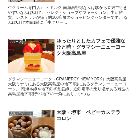
生クリーム専門店 milk ミルク 南海高野線なんば駅から直結で行き
やすいなんばCITY。 セレクトショップやファッション、生活雑
貨、レストランが揃う約300店舗のショッピングセンターです。 な
んばCITY本館1階に「生クリー...
ゆったりとしたカフェで優雅な
スイーツ
ひと時・グラマシーニューヨー
ク大阪高島屋
グラマシーニューヨーク（GRAMERCY NEW YORK）大阪高島屋
大阪ミナミにある大阪高島屋の地下1階にあるグラマシーニューヨ
ーク。 南海本線や地下鉄御堂筋線、近鉄電車の乗り場がある難波の
高島屋地下1階デパ地下の一角にあり、いつも...
大阪・堺市 ベビーカステラ
大阪（スイーツ）
コロン