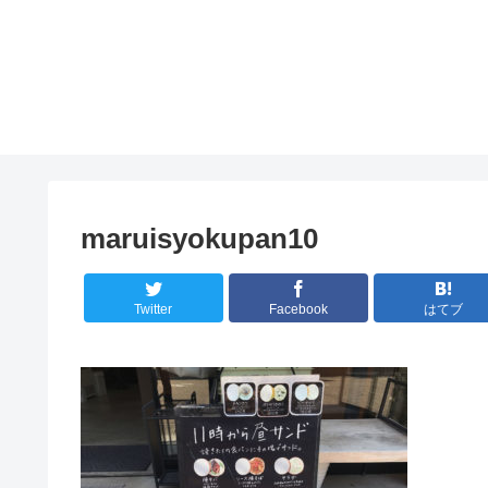
maruisyokupan10
Twitter
Facebook
はてブ