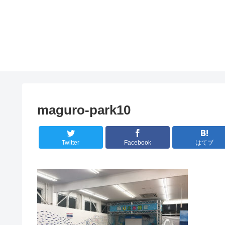
maguro-park10
Twitter
Facebook
はてブ