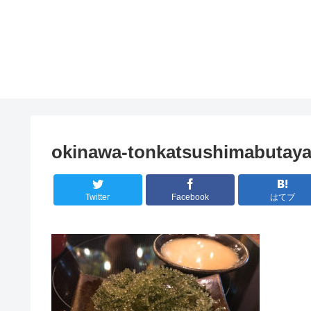
okinawa-tonkatsushimabutay
Twitter
Facebook
はてブ