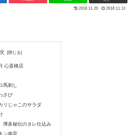
2018.11.20
2018.11.13
次
月 心斎橋店
ロ馬刺し
わさび
カリじゃこのサラダ
け
 博多秘伝のタレ仕込み
キン南蛮