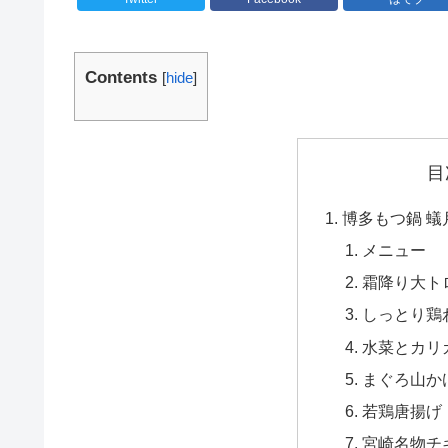
Contents
[
hide
]
目
博多もつ鍋 蟻
メニュー
霜降り大ト
しっとり鶏
水菜とカリ
まぐろ山か
若鶏唐揚げ
宮崎名物チ