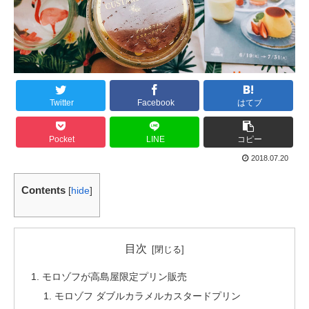
Twitter
Facebook
はてブ
Pocket
LINE
コピー
2018.07.20
Contents
[
hide
]
目次
モロゾフが高島屋限定プリン販売
モロゾフ ダブルカラメルカスタードプリン