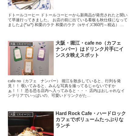
ドトールコーヒー ドトールコーヒーから新商品が発売されたと聞い
て早速行ってきました。 お店の前に出ている看板も秋仕様になって
ましたよ(*'ω'*) 和栗のラテ 和栗のラテ（sサイズ360円～税込） ...
大阪・堀江・cafe no（カフェ
大阪（スイーツ）
ナンバー）はドリンク片手にイ
ンスタ映えスポット
cafe no（カフェ ナンバー） 堀江を散歩していると、行列を発
見！！ 覗いてみると、みんな写真を撮ってるじゃないですか
ぁ！！！ 恐る恐る店内へ入ってみると・・・ 店内はおしゃれなイ
ンテリアでいっぱいの、可愛いドリンクがた...
Hard Rock Cafe・ハードロック
大阪（スイーツ）
カフェでボリュームたっぷりな
ランチ