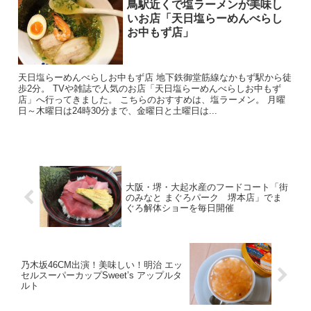
鳥駅近くで塩ラーメンが美味し
いお店「天日塩らーめんべらし
お中もず店」
天日塩らーめんべらしお中もず店 地下鉄御堂筋線なかもず駅から徒
歩2分。 TVや雑誌で人気のお店「天日塩らーめんべらしお中もず
店」へ行ってきました。 こちらのおすすめは、塩ラーメン。 月曜
日～木曜日は24時30分まで、金曜日と土曜日は...
大阪・堺・大起水産のフードコート「街
のみなと まぐろパーク 堺本店」でま
ぐろ解体ショーを毎日開催
乃木坂46CM出演！美味しい！明治 エッ
セルスーパーカップSweet’s アップルタ
ルト