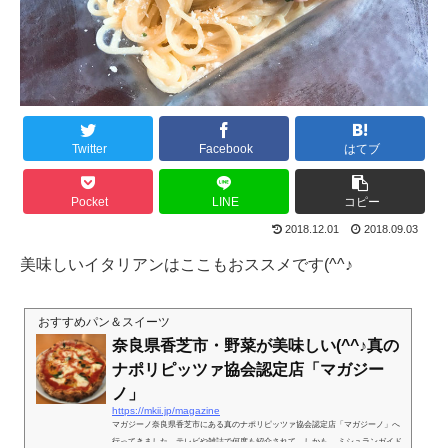
Twitter
Facebook
はてブ
Pocket
LINE
コピー
2018.12.01
2018.09.03
美味しいイタリアンはここもおススメです(^^♪
おすすめパン＆スイーツ
奈良県香芝市・野菜が美味しい(^^♪真の
ナポリピッツァ協会認定店「マガジー
ノ」
https://mkii.jp/magazine
マガジーノ奈良県香芝市にある真のナポリピッツァ協会認定店「マガジーノ」へ
行ってきました。テレビや雑誌で何度も紹介されて、しかも、 ミシュランガイド