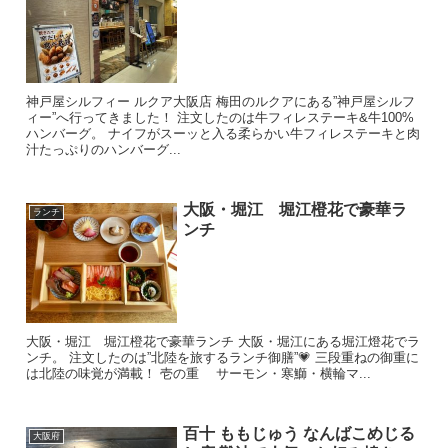
神戸屋シルフィー ルクア大阪店 梅田のルクアにある”神戸屋シルフ
ィー”へ行ってきました！ 注文したのは牛フィレステーキ&牛100%
ハンバーグ。 ナイフがスーッと入る柔らかい牛フィレステーキと肉
汁たっぷりのハンバーグ...
大阪・堀江 堀江橙花で豪華ラ
ランチ
ンチ
大阪・堀江 堀江橙花で豪華ランチ 大阪・堀江にある堀江燈花でラ
ンチ。 注文したのは”北陸を旅するランチ御膳”💗 三段重ねの御重に
は北陸の味覚が満載！ 壱の重 サーモン・寒鰤・横輪マ...
百十 ももじゅう なんばこめじる
大阪府