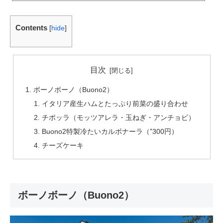
のビブグルマンに選ばれたお店です。お店の前にはオーナーのお母様が作ってお
られる畑「まんま農園」もあります。お店ではここで採れた新鮮な野菜を使って
るそうですよ(^^)/ペアコースペアコースお二人様（5500円）自家栽培・旬野菜の
Contents
[
hide
]
サラダドレッシングの泡とシャキシャキの野菜がとっても美味しいです。野菜の
味がすごく濃厚でビックリしました(^^♪季節野菜の盛り合わせめっち...
目次
ボーノボーノ（Buono2）
イタリア産生ハムとたっぷり前菜の盛り合わせ
チポッラ（モッツアレラ・玉ねぎ・アンチョビ）
Buono2特製冷たいカルボナーラ（⁺300円）
チーズケーキ
ボーノボーノ（Buono2）