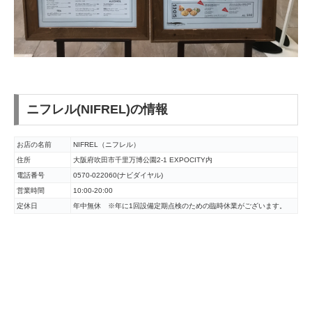
ニフレル(NIFREL)の情報
お店の名前
NIFREL（ニフレル）
住所
大阪府吹田市千里万博公園2-1 EXPOCITY内
電話番号
0570-022060(ナビダイヤル)
営業時間
10:00-20:00
定休日
年中無休 ※年に1回設備定期点検のための臨時休業がございます。