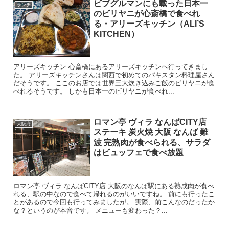
ビブグルマンにも載った日本一
ランチ
のビリヤニが心斎橋で食べれ
る・アリーズキッチン（ALI’S
KITCHEN）
アリーズキッチン 心斎橋にあるアリーズキッチンへ行ってきまし
た。 アリーズキッチンさんは関西で初めてのパキスタン料理屋さん
だそうです。 ここのお店では世界三大炊き込みご飯のビリヤニが食
べれるそうです。 しかも日本一のビリヤニが食べれ...
ロマン亭 ヴィラ なんばCITY店
大阪府
ステーキ 炭火焼 大阪 なんば 難
波 完熟肉が食べられる、サラダ
はビュッフェで食べ放題
ロマン亭 ヴィラ なんばCITY店 大阪のなんば駅にある熟成肉が食べ
れる、駅の中なので食べて帰れるのがいいですね。 前にも行ったこ
とがあるので今回も行ってみましたが。 実際、前こんなのだったか
な？というのが本音です。 メニューも変わった？...