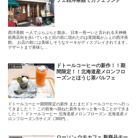
フェ西洋茶館でカフェランチ
西洋茶館 一人でぶらぶらと散歩。 日本一長ーいと言われる天神橋
筋商店街を歩いていると目の前に現れたのは英国風かふぇの西洋茶
館。 お店の前には美味しそうなケーキがディスプレイされてます。
デザートまで美味し...
ドトールコーヒーの新作！！期
スイーツ
間限定！！北海道産メロンフロ
ーズンとほうじ茶パルフェ
ドトールコーヒー期間限定の新作 またまたドトールコーヒーへ行っ
てきました！！ この前食べ損ねた新作をやっと食べることができま
した！！ ドトールコーヒー 北海道産メロンフローズン 北海道産メ
ロンフローズンSサイズ（380円...
ローソン ウチカフェ 新商品チー