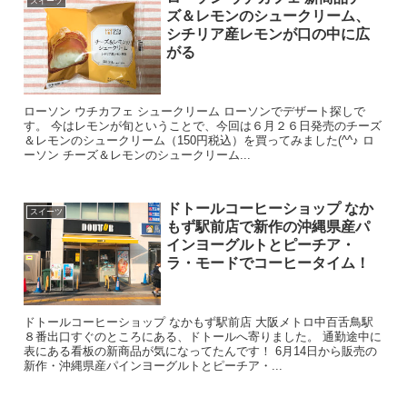
スイーツ
ズ＆レモンのシュークリーム、
シチリア産レモンが口の中に広
がる
ローソン ウチカフェ シュークリーム ローソンでデザート探しで
す。 今はレモンが旬ということで、今回は６月２６日発売のチーズ
＆レモンのシュークリーム（150円税込）を買ってみました(^^♪ ロ
ーソン チーズ＆レモンのシュークリーム...
ドトールコーヒーショップ なか
スイーツ
もず駅前店で新作の沖縄県産パ
インヨーグルトとピーチア・
ラ・モードでコーヒータイム！
ドトールコーヒーショップ なかもず駅前店 大阪メトロ中百舌鳥駅
８番出口すぐのところにある、ドトールへ寄りました。 通勤途中に
表にある看板の新商品が気になってたんです！ 6月14日から販売の
新作・沖縄県産パインヨーグルトとピーチア・...