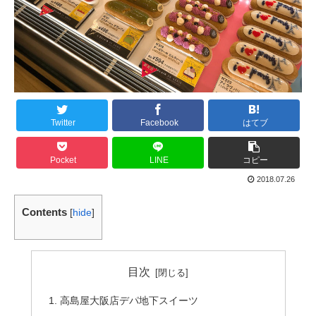
Twitter
Facebook
はてブ
Pocket
LINE
コピー
2018.07.26
Contents
[
hide
]
目次
高島屋大阪店デパ地下スイーツ