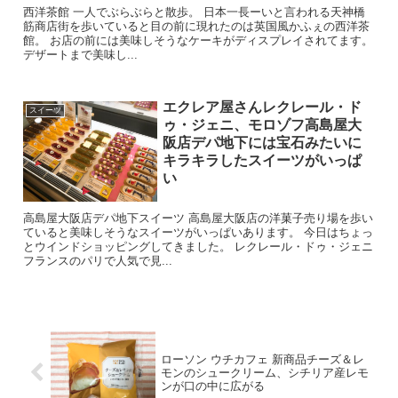
西洋茶館 一人でぶらぶらと散歩。 日本一長ーいと言われる天神橋
筋商店街を歩いていると目の前に現れたのは英国風かふぇの西洋茶
館。 お店の前には美味しそうなケーキがディスプレイされてます。
デザートまで美味し...
エクレア屋さんレクレール・ド
スイーツ
ゥ・ジェニ、モロゾフ高島屋大
阪店デパ地下には宝石みたいに
キラキラしたスイーツがいっぱ
い
高島屋大阪店デパ地下スイーツ 高島屋大阪店の洋菓子売り場を歩い
ていると美味しそうなスイーツがいっぱいあります。 今日はちょっ
とウインドショッピングしてきました。 レクレール・ドゥ・ジェニ
フランスのパリで人気で見...
ローソン ウチカフェ 新商品チーズ＆レ
モンのシュークリーム、シチリア産レモ
ンが口の中に広がる